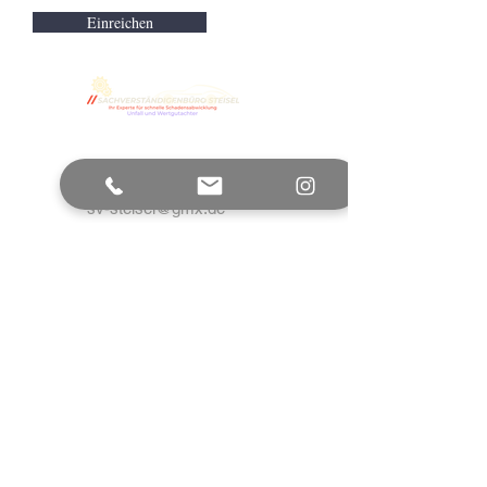
Einreichen
Wir freuen uns auf Sie
sv-steisel@gmx.de
Im Sundern 65
59075 Hamm
Mobil:
0176 72477563
Festnetz: 0231/13471384